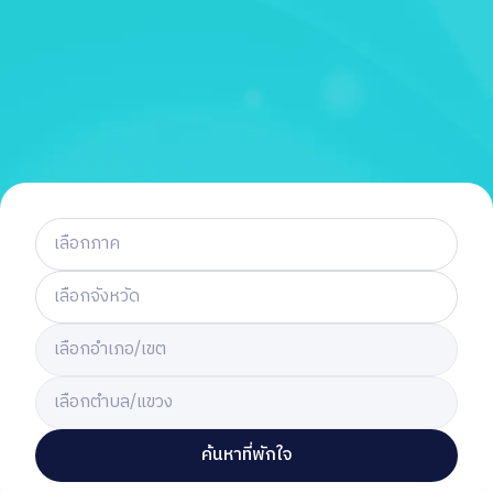
เลือกจังหวัด
เลือกอำเภอ/เขต
เลือกตำบล/แขวง
ค้นหาที่พักใจ